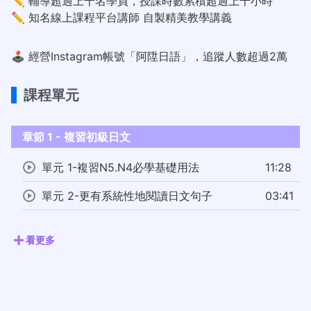
✏️ 輔導超過上千名學員，授課時數累積超過上千小時
✏️ 知名線上課程平台講師 自製精美教學講義
🕹️ 經營Instagram帳號「阿陞日語」，追蹤人數超過2萬
課程單元
章節 1 - 複習初級日文
單元 1-複習N5.N4必學基礎用法
11:28
單元 2-更有系統性地閱讀日文句子
03:41
看更多