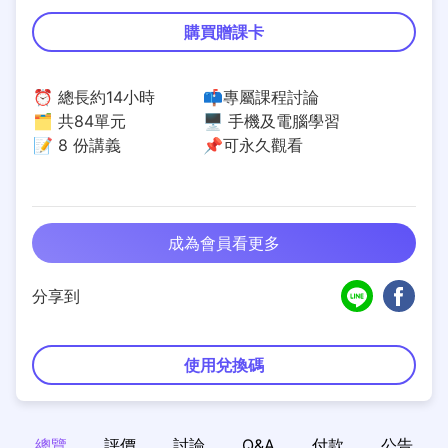
購買贈課卡
⏰ 總長約14小時
📫專屬課程討論
🗂️ 共84單元
🖥️ 手機及電腦學習
📝 8 份講義
📌可永久觀看
成為會員看更多
分享到
使用兌換碼
總覽
評價
討論
Q&A
付款
公告