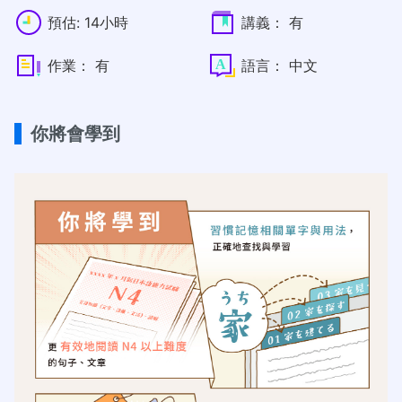
預估:
14小時
講義：
有
作業：
有
語言：
中文
你將會學到