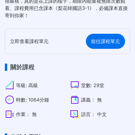
很嚴格，真的是在上課的樣子，期限內能重複無限次數觀
看。課程費用已含課本《梨花韓國語3-1》，必備課本直接
寄到你家！
立即查看課程單元
前往課程單元
關於課程
等級:
高級
堂數:
29堂
時數:
1064分鐘
講義：
無
作業：
無
語言：
中文