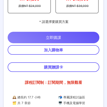
原價NT $24,000
原價NT $36,000
＊請選擇要購買方案
立即購課
加入購物車
購買贈課卡
課程訂閱制：訂閱期間，無限觀看
🕰 總長約 17.7 小時
📬 專屬課程討論區
🗂 共 7 章節
🖥 手機及電腦學習