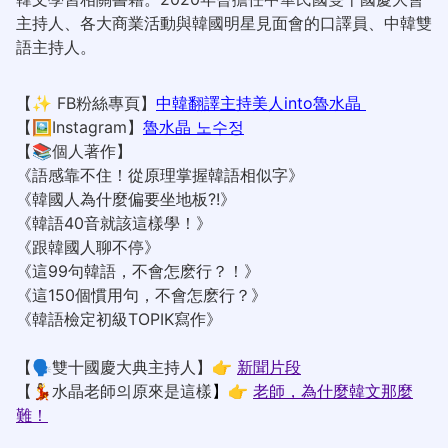
主持人、各大商業活動與韓國明星見面會的口譯員、中韓雙
語主持人。
【
✨
FB
粉絲專頁】
中韓翻譯主持美人into魯水晶
【🖼
Instagram
】
魯水晶 노수정
【📚個人著作】
《語感靠不住！從原理掌握韓語相似字》
《韓國人為什麼偏要坐地板?!》
《韓語40音就該這樣學！》
《跟韓國人聊不停》
《這99句韓語，不會怎麽行？！》
《這150個慣用句，不會怎麽行？》
《韓語檢定初級TOPIK寫作》
【🗣雙十國慶大典主持人】👉
新聞片段
【💃水晶老師의原來是這樣
】
👉
老師，為什麼韓文那麼
難！