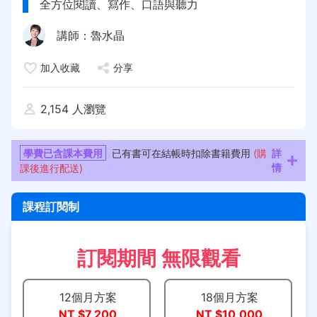
全方位閱讀、寫作、口語與聽力
講師：
魯水晶
加入收藏
分享
2,154 人瀏覽
學費已含課本費用
已有書可在結帳時扣除書籍費用
(購
詳
課後進行配送)
情
課程訂閱制
訂閱期間 無限觀看
12個月方案
18個月方案
NT $7,200
NT $10,000