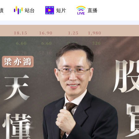
讀
站台
短片
直播