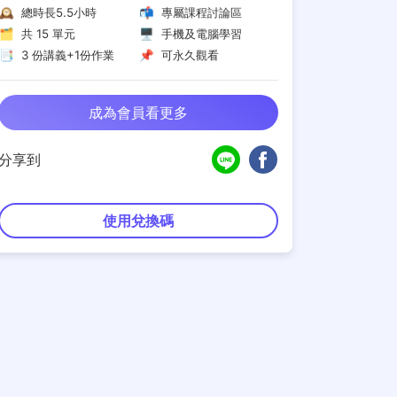
🕰 總時長5.5小時
📬 專屬課程討論區
🗂 共 15 單元
🖥 手機及電腦學習
📑 3 份講義+1份作業
📌 可永久觀看
成為會員看更多
分享到
使用兌換碼