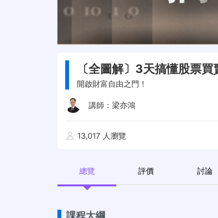
〔全圖解〕3天搞懂股票買
開啟財富自由之門！
講師：
梁亦鴻
13,017 人瀏覽
總覽
評價
討論
課程大綱