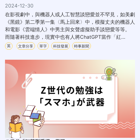
2024-12-30
在影視劇中，與機器人或人工智慧談戀愛並不罕見，如美劇
《黑鏡》第二季第一集〈馬上回來〉中，模擬丈夫的機器人
和電影《雲端情人》中男主與女聲虛擬助手談戀愛等等。
而隨著科技進步，現實中也有人將ChatGPT當作「紅
娘」，竟成功找到理想中的另一半！
英
文章分享
單字
科技發展
時事新聞