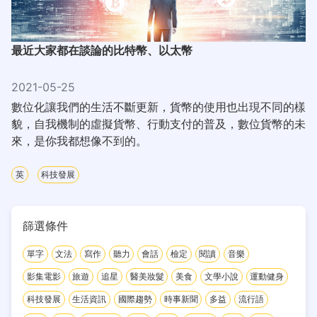
最近大家都在談論的比特幣、以太幣
2021-05-25
數位化讓我們的生活不斷更新，貨幣的使用也出現不同的樣
貌，自我機制的虛擬貨幣、行動支付的普及，數位貨幣的未
來，是你我都想像不到的。
英
科技發展
篩選條件
單字
文法
寫作
聽力
會話
檢定
閱讀
音樂
影集電影
旅遊
追星
醫美妝髮
美食
文學小說
運動健身
科技發展
生活資訊
國際趨勢
時事新聞
多益
流行語