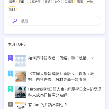
留學
節日
文章分享
專訪
文化
口筆譯
職場
外幣
理財
本月TOP5
1
如何用韓語表達「價錢」和「數量」？
2
《首爾大學韓國語》新版 vs. 舊版：級
數、內容差異、教材更新一次看懂
3
Hiroshi斜槓日語人生- 紓壓學日文~卻從理
科人成為日檢滿分名師
4
有 fun 的片語不開心？