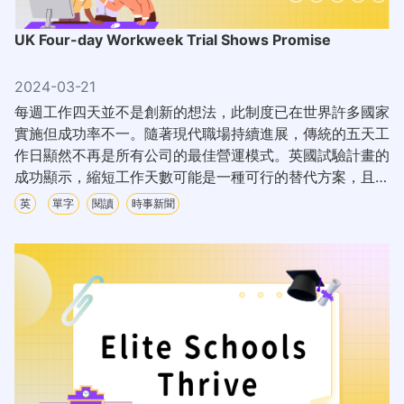
UK Four-day Workweek Trial Shows Promise
2024-03-21
每週工作四天並不是創新的想法，此制度已在世界許多國家
實施但成功率不一。隨著現代職場持續進展，傳統的五天工
作日顯然不再是所有公司的最佳營運模式。英國試驗計畫的
成功顯示，縮短工作天數可能是一種可行的替代方案，且對
雇主和員工都有利。
英
單字
閱讀
時事新聞