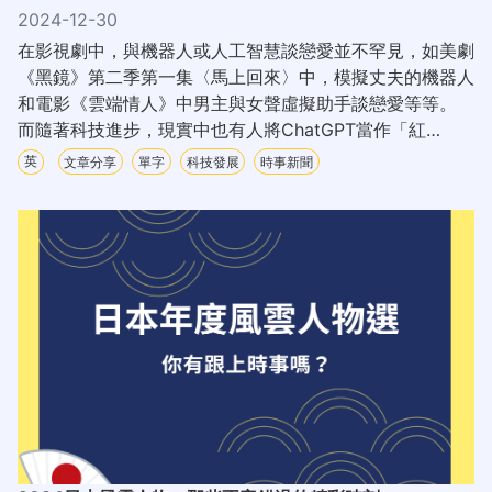
2024-12-30
在影視劇中，與機器人或人工智慧談戀愛並不罕見，如美劇
《黑鏡》第二季第一集〈馬上回來〉中，模擬丈夫的機器人
和電影《雲端情人》中男主與女聲虛擬助手談戀愛等等。
而隨著科技進步，現實中也有人將ChatGPT當作「紅
娘」，竟成功找到理想中的另一半！
英
文章分享
單字
科技發展
時事新聞