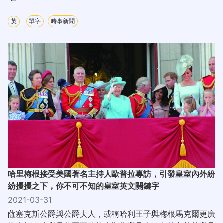
英
單字
時事新聞
哈里梅根接受美國著名主持人歐普拉專訪，引發皇室內外紛
紛擾擾之下，你不可不知的皇室英文關鍵字
2021-03-31
薩塞克斯公爵與公爵夫人，或稱哈利王子與梅根馬克爾更廣