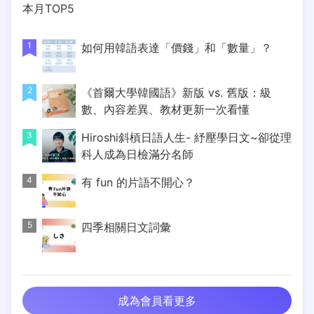
本月TOP5
1
如何用韓語表達「價錢」和「數量」？
2
《首爾大學韓國語》新版 vs. 舊版：級
數、內容差異、教材更新一次看懂
3
Hiroshi斜槓日語人生- 紓壓學日文~卻從理
科人成為日檢滿分名師
4
有 fun 的片語不開心？
5
四季相關日文詞彙
成為會員看更多