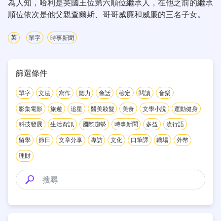
為人知，哈利是英國王位第六順位繼承人，在他之前的繼承
順位依次是他父親查爾斯、哥哥威廉和威廉的三名子女。
英
單字
時事新聞
篩選條件
單字
文法
寫作
聽力
會話
檢定
閱讀
音樂
影集電影
旅遊
追星
醫美妝髮
美食
文學小說
運動健身
科技發展
生活資訊
國際趨勢
時事新聞
多益
流行語
留學
節日
文章分享
專訪
文化
口筆譯
職場
外幣
理財