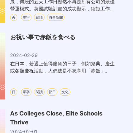
展，傳統的五天工作日顯然不再是所有公司的最佳
營運模式。英國試驗計畫的成功顯示，縮短工作天
數可能是一種可行的替代方案，且對雇主和員工都
英
單字
閱讀
時事新聞
有利。
お祝い事で赤飯を食べる
2024-02-29
在日本，若遇上值得慶賀的日子，例如祭典、慶生
或各類慶祝活動，人們總是不忘享用「赤飯」。
日
單字
閱讀
節日
文化
As Colleges Close, Elite Schools
Thrive
2024-02-01