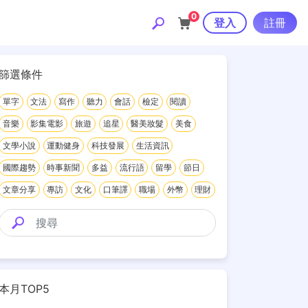
0
登入
註冊
篩選條件
單字
文法
寫作
聽力
會話
檢定
閱讀
音樂
影集電影
旅遊
追星
醫美妝髮
美食
文學小說
運動健身
科技發展
生活資訊
國際趨勢
時事新聞
多益
流行語
留學
節日
文章分享
專訪
文化
口筆譯
職場
外幣
理財
本月TOP5