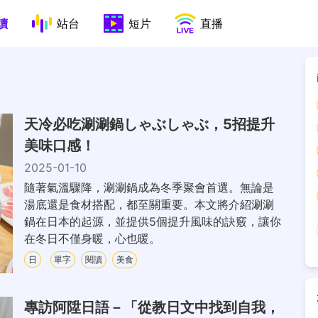
讀
站台
短片
直播
天冷必吃涮涮鍋しゃぶしゃぶ，5招提升
美味口感！
2025-01-10
隨著氣溫驟降，涮涮鍋成為冬季聚會首選。無論是
湯底還是食材搭配，都至關重要。本文將介紹涮涮
鍋在日本的起源，並提供5個提升風味的訣竅，讓你
在冬日不僅身暖，心也暖。
日
單字
閱讀
美食
專訪阿陞日語－「從教日文中找到自我，