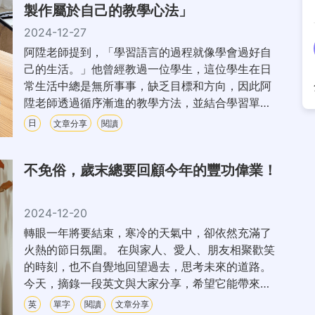
製作屬於自己的教學心法」
2024-12-27
阿陞老師提到，「學習語言的過程就像學會過好自
己的生活。」他曾經教過一位學生，這位學生在日
常生活中總是無所事事，缺乏目標和方向，因此阿
陞老師透過循序漸進的教學方法，並結合學習單來
幫助學生反思自己的學習狀況，逐步引導他改變。
日
文章分享
閱讀
隨著時間的推移，這位學生不僅語言能力顯著提
升，也開始學會規劃和管理自己的生活。
不免俗，歲末總要回顧今年的豐功偉業！
2024-12-20
轉眼一年將要結束，寒冷的天氣中，卻依然充滿了
火熱的節日氛圍。 在與家人、愛人、朋友相聚歡笑
的時刻，也不自覺地回望過去，思考未來的道路。
今天，摘錄一段英文與大家分享，希望它能帶來一
些啟發與溫暖。
英
單字
閱讀
文章分享