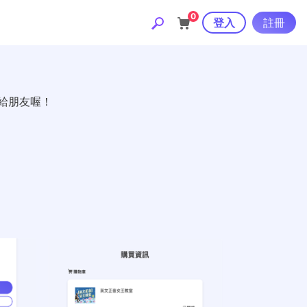
0
登入
註冊
送給朋友喔！