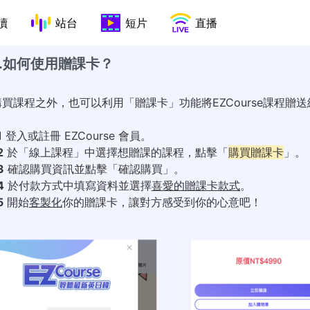
讀
站台
短片
直播
1.如何使用贈課卡？
買課程之外，也可以利用「贈課卡」功能將EZCourse課程贈
1
登入或註冊 EZCourse 會員。
2
於「線上課程」中選擇想贈課的課程，點擊「
購買贈課卡
」。
3
確認購買資訊並點擊「確認購買」。
4
於付款方式中填寫資料並選擇
喜愛的贈課卡款式
。
5
開始
客製化
你的贈課卡，讓對方感受到你的心意吧！