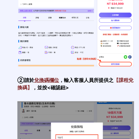
②
請於
兌換碼欄位
，輸入客服人員所提供之
【課程兌
換碼】
，並按<確認鈕>