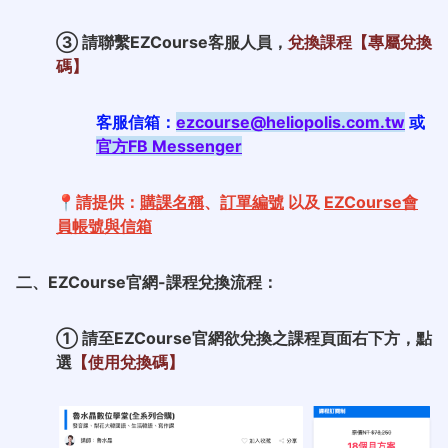
③ 請聯繫EZCourse
客服人員，
兌換課程【專屬兌換
碼】
客服信箱：
ezcourse@heliopolis.com.tw
或
官方FB Messenger
📍
請提供：
購課名稱
、
訂單編號
以及
EZCourse
會
員帳號與信箱
二、EZCourse
官網-
課程兌換流程：
① 請至EZCourse官網欲兌換之課程頁面右下方，點
選
【使用兌換碼】