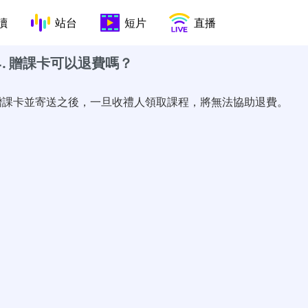
讀
站台
短片
直播
4. 贈課卡可以退費嗎？
贈課卡並寄送之後，一旦收禮人領取課程，將無法協助退費。