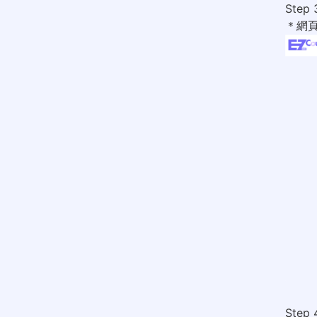
Ste
＊網
Ste