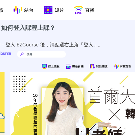
讀
站台
短片
直播
1 如何登入課程上課？
p 1：登入 EZCourse 後，請點選右上角「登入」。